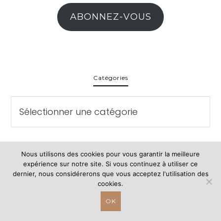
ABONNEZ-VOUS
Catégories
Catégories
Nous utilisons des cookies pour vous garantir la meilleure
expérience sur notre site. Si vous continuez à utiliser ce
dernier, nous considérerons que vous acceptez l'utilisation des
Étiquettes
cookies.
Automne
Blogging
Back to school
OK
Bonnes adresses
Bullet
Brunch