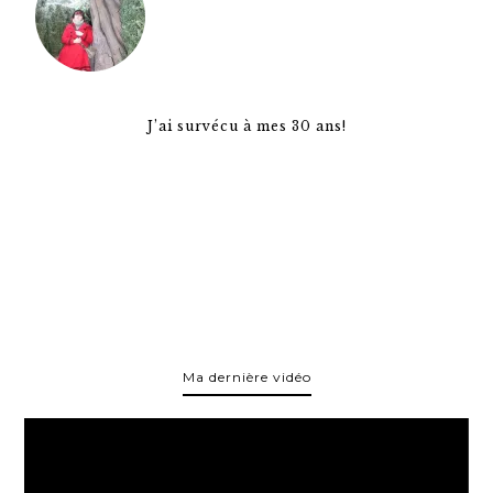
J’ai survécu à mes 30 ans!
Ma dernière vidéo
Lecteur
vidéo