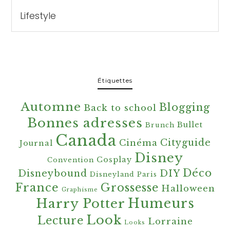
Catégories
Étiquettes
Automne
Blogging
Back to school
Bonnes adresses
Bullet
Brunch
Canada
Cityguide
Cinéma
Journal
Disney
Cosplay
Convention
Déco
Disneybound
DIY
Disneyland Paris
France
Grossesse
Halloween
Graphisme
Harry Potter
Humeurs
Look
Lecture
Lorraine
Looks