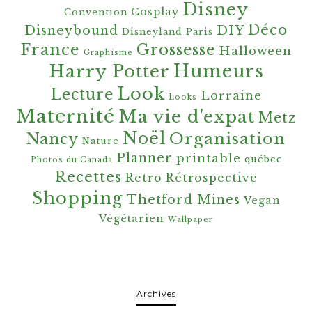
Disney
Cosplay
Convention
Déco
Disneybound
DIY
Disneyland Paris
France
Grossesse
Halloween
Graphisme
Harry Potter
Humeurs
Look
Lecture
Lorraine
Looks
Maternité
Ma vie d'expat
Metz
Noël
Organisation
Nancy
Nature
Planner
printable
québec
Photos du Canada
Recettes
Retro
Rétrospective
Shopping
Thetford Mines
Vegan
Végétarien
Wallpaper
Archives
Archives