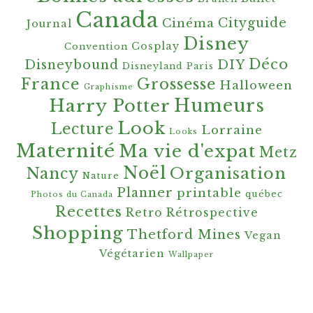
Canada
Cityguide
Cinéma
Journal
Disney
Cosplay
Convention
Déco
Disneybound
DIY
Disneyland Paris
France
Grossesse
Halloween
Graphisme
Harry Potter
Humeurs
Look
Lecture
Lorraine
Looks
Maternité
Ma vie d'expat
Metz
Noël
Organisation
Nancy
Nature
Planner
printable
québec
Photos du Canada
Recettes
Retro
Rétrospective
Shopping
Thetford Mines
Vegan
Végétarien
Wallpaper