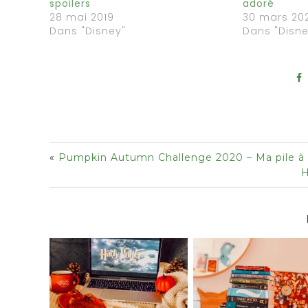
spoilers
adoré
28 mai 2019
30 mars 20
Dans "Disney"
Dans "Disne
«
Pumpkin Autumn Challenge 2020 – Ma pile à l
H