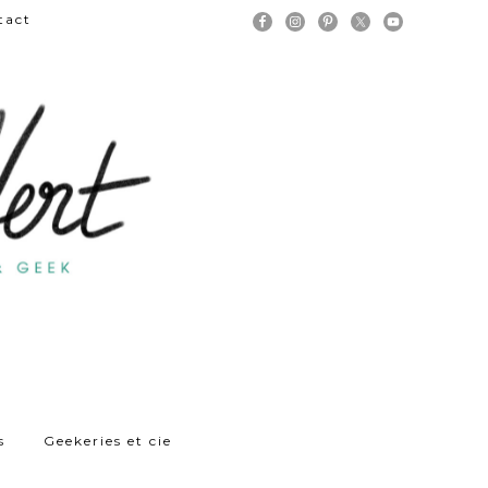
tact
s
Geekeries et cie