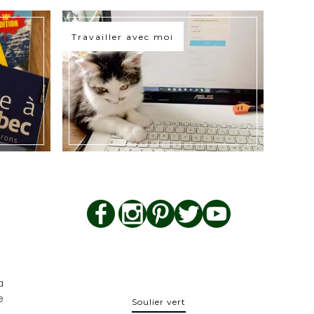
Travailler avec moi
a
e
Soulier vert