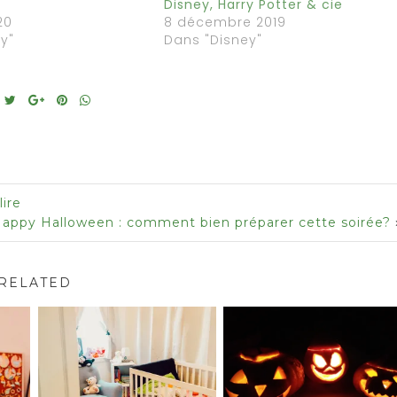
Disney, Harry Potter & cie
20
8 décembre 2019
y"
Dans "Disney"
ire
appy Halloween : comment bien préparer cette soirée?
RELATED