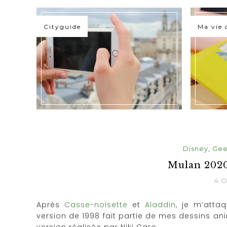
Cityguide
Ma vie 
Disney
,
Gee
Mulan 2020
4 
Après
Casse-noisette
et
Aladdin
, je m’atta
version de 1998 fait partie de mes dessins ani
version réalisée par Niki Caro.