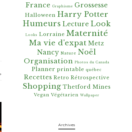
France
Grossesse
Graphisme
Harry Potter
Halloween
Humeurs
Look
Lecture
Maternité
Lorraine
Looks
Ma vie d'expat
Metz
Noël
Nancy
Nature
Organisation
Photos du Canada
Planner
printable
québec
»
Recettes
Retro
Rétrospective
Shopping
Thetford Mines
Vegan
Végétarien
Wallpaper
Archives
Archives