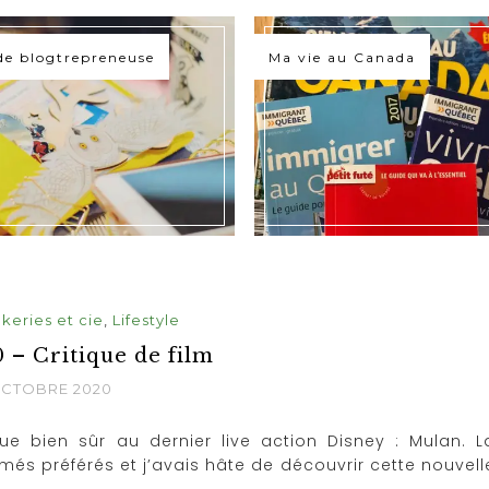
de blogtrepreneuse
Ma vie au Canada
keries et cie
,
Lifestyle
 – Critique de film
OCTOBRE 2020
que bien sûr au dernier live action Disney : Mulan. L
més préférés et j’avais hâte de découvrir cette nouvell