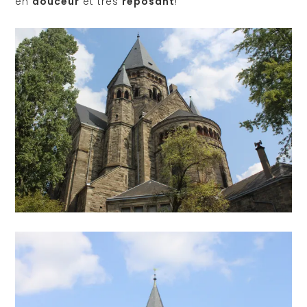
en
douceur
et très
reposant
!