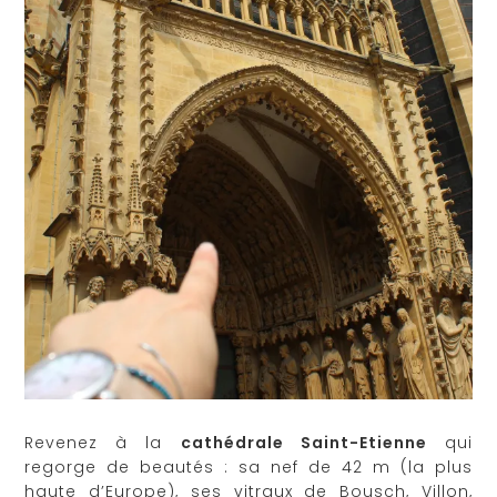
Revenez à la
cathédrale Saint-Etienne
qui
regorge de beautés : sa nef de 42 m (la plus
haute d’Europe), ses vitraux de Bousch, Villon,