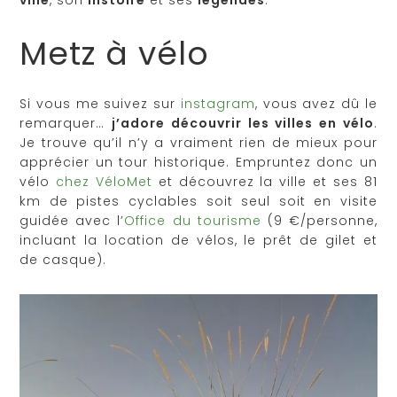
ville
, son
histoire
et ses
légendes
.
Metz à vélo
Si vous me suivez sur
instagram
, vous avez dû le
remarquer…
j’adore découvrir les villes en vélo
.
Je trouve qu’il n’y a vraiment rien de mieux pour
apprécier un tour historique. Empruntez donc un
vélo
chez VéloMet
et découvrez la ville et ses 81
km de pistes cyclables soit seul soit en visite
guidée avec l’
Office du tourisme
(9 €/personne,
incluant la location de vélos, le prêt de gilet et
de casque).​