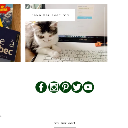
Travailler avec moi
u
Soulier vert