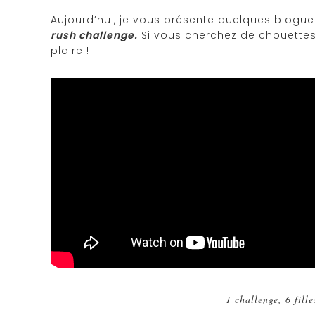
Aujourd’hui, je vous présente quelques blogueu
rush challenge.
Si vous cherchez de chouettes f
plaire !
1 challenge, 6 fille