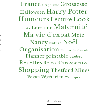
France
Grossesse
Graphisme
Harry Potter
Halloween
Humeurs
Look
Lecture
Maternité
Lorraine
Looks
Ma vie d'expat
,
Metz
u
Noël
Nancy
Nature
e
Organisation
n
Photos du Canada
Planner
printable
québec
Recettes
Retro
Rétrospective
Shopping
Thetford Mines
Vegan
Végétarien
Wallpaper
Archives
Archives