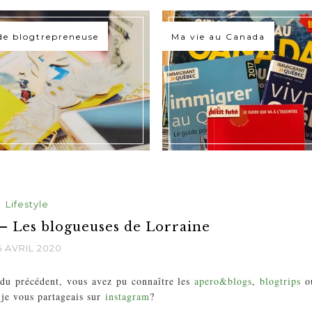
de blogtrepreneuse
Ma vie au Canada
Lifestyle
 – Les blogueuses de Lorraine
5 AVRIL 2020
u précédent, vous avez pu connaître les
apero&blogs
,
blogtrips
o
 je vous partageais sur
instagram
?