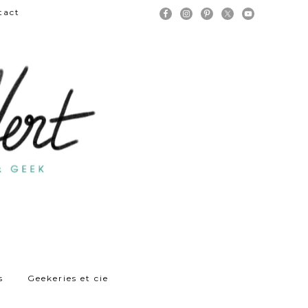
tact
s
Geekeries et cie