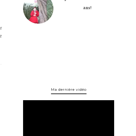
ans!
r
e
Ma dernière vidéo
Lecteur
vidéo