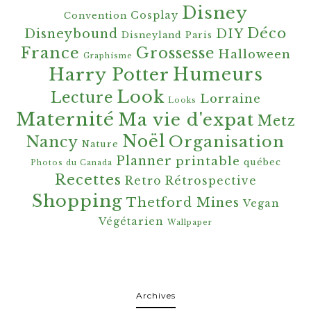
Disney
Cosplay
Convention
Déco
Disneybound
DIY
Disneyland Paris
France
Grossesse
Halloween
Graphisme
Harry Potter
Humeurs
Look
Lecture
Lorraine
Looks
Maternité
Ma vie d'expat
Metz
Noël
Organisation
Nancy
Nature
Planner
printable
québec
Photos du Canada
Recettes
Retro
Rétrospective
Shopping
Thetford Mines
Vegan
Végétarien
Wallpaper
Archives
Archives