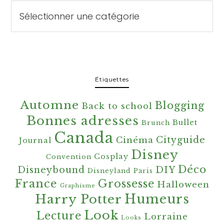
Catégories
Étiquettes
Automne
Blogging
Back to school
Bonnes adresses
Bullet
Brunch
Canada
Cityguide
Cinéma
Journal
Disney
Cosplay
Convention
Déco
Disneybound
DIY
Disneyland Paris
France
Grossesse
Halloween
Graphisme
Harry Potter
Humeurs
Look
Lecture
Lorraine
Looks