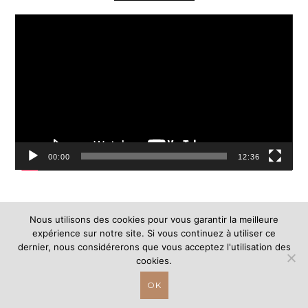
Lecteur
vidéo
00:00
12:36
Nous utilisons des cookies pour vous garantir la meilleure
expérience sur notre site. Si vous continuez à utiliser ce
dernier, nous considérerons que vous acceptez l'utilisation des
cookies.
OK
©2018 – Souliervert.com. Design & Development by Sarah
THEME BY
Lebasch
ECLAIR
DESIGNS