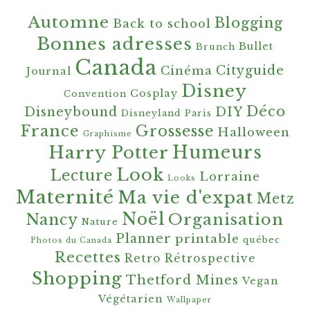
Automne
Blogging
Back to school
Bonnes adresses
Bullet
Brunch
Canada
Cityguide
Cinéma
Journal
Disney
Cosplay
Convention
Déco
Disneybound
DIY
Disneyland Paris
France
Grossesse
Halloween
Graphisme
Harry Potter
Humeurs
Look
Lecture
Lorraine
Looks
Maternité
Ma vie d'expat
Metz
Noël
Organisation
Nancy
Nature
Planner
printable
québec
Photos du Canada
Recettes
Retro
Rétrospective
Shopping
Thetford Mines
Vegan
Végétarien
Wallpaper