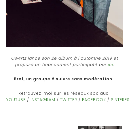
Qw4rtz lance son 2e album à l’automne 2019 et
propose un financement participatif par
ici
.
Bref, un groupe à suivre sans modération…
Retrouvez-moi sur les réseaux sociaux :
YOUTUBE
/
INSTAGRAM
/
TWITTER
/
FACEBOOK
/
PINTERE