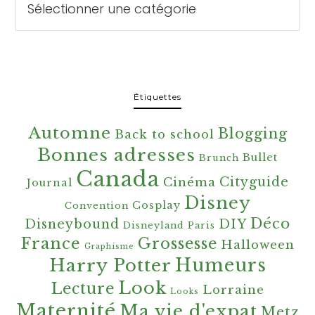
Étiquettes
Automne
Blogging
Back to school
Bonnes adresses
Bullet
Brunch
Canada
Cityguide
Cinéma
Journal
Disney
Cosplay
Convention
Déco
Disneybound
DIY
Disneyland Paris
France
Grossesse
Halloween
Graphisme
Harry Potter
Humeurs
Look
Lecture
Lorraine
Looks
Maternité
Ma vie d'expat
Metz