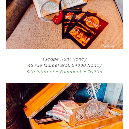
Escape Hunt Nancy
43 rue Marcel Brot, 54000 Nancy
Site Internet
–
Facebook
–
Twitter