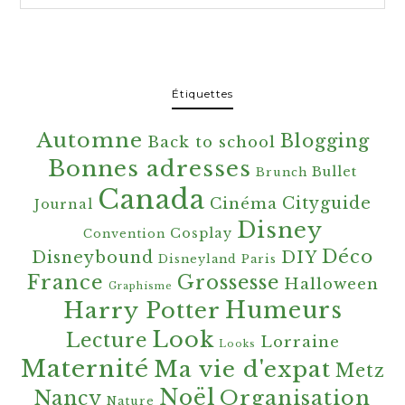
Étiquettes
Automne
Blogging
Back to school
Bonnes adresses
Bullet
Brunch
Canada
Cityguide
Cinéma
Journal
Disney
Cosplay
Convention
Déco
Disneybound
DIY
Disneyland Paris
France
Grossesse
Halloween
Graphisme
Harry Potter
Humeurs
Look
Lecture
Lorraine
Looks
Maternité
Ma vie d'expat
Metz
Noël
Organisation
Nancy
Nature