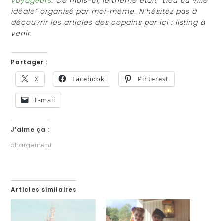
voyageurs
. Ce mois-ci, le thème était “Lieu ou ville
idéale” organisé par moi-même.
N’hésitez pas à
découvrir les articles des copains par ici : listing à
venir.
Partager :
X
Facebook
Pinterest
E-mail
J’aime ça :
chargement…
Articles similaires