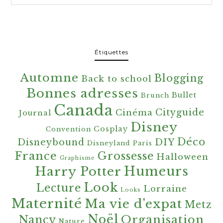
Étiquettes
Automne
Blogging
Back to school
Bonnes adresses
Bullet
Brunch
Canada
Cityguide
Cinéma
Journal
Disney
Cosplay
Convention
Déco
Disneybound
DIY
Disneyland Paris
France
Grossesse
Halloween
Graphisme
Harry Potter
Humeurs
Look
Lecture
Lorraine
Looks
Maternité
Ma vie d'expat
Metz
Noël
Organisation
Nancy
Nature