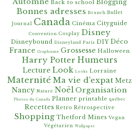
Automne
Blogging
Back to school
Bonnes adresses
Bullet
Brunch
Canada
Cityguide
Cinéma
Journal
Disney
Cosplay
Convention
Déco
Disneybound
DIY
Disneyland Paris
France
Grossesse
Halloween
Graphisme
Harry Potter
Humeurs
Look
Lecture
Lorraine
Looks
Maternité
Ma vie d'expat
Metz
Noël
Organisation
Nancy
Nature
Planner
printable
québec
Photos du Canada
Recettes
Retro
Rétrospective
Shopping
Thetford Mines
Vegan
Végétarien
Wallpaper