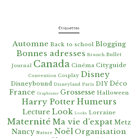
Étiquettes
Automne
Blogging
Back to school
Bonnes adresses
Bullet
Brunch
Canada
Cityguide
Cinéma
Journal
Disney
Cosplay
Convention
Déco
Disneybound
DIY
Disneyland Paris
France
Grossesse
Halloween
Graphisme
Harry Potter
Humeurs
Look
Lecture
Lorraine
Looks
Maternité
Ma vie d'expat
Metz
Noël
Organisation
Nancy
Nature